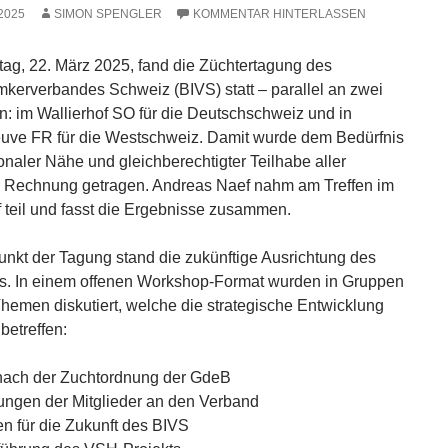
 2025
SIMON SPENGLER
KOMMENTAR HINTERLASSEN
g, 22. März 2025, fand die Züchtertagung des
mkerverbandes Schweiz (BIVS) statt – parallel an zwei
n: im Wallierhof SO für die Deutschschweiz und in
ve FR für die Westschweiz. Damit wurde dem Bedürfnis
onaler Nähe und gleichberechtigter Teilhabe aller
r Rechnung getragen. Andreas Naef nahm am Treffen im
f teil und fasst die Ergebnisse zusammen.
punkt der Tagung stand die zukünftige Ausrichtung des
. In einem offenen Workshop-Format wurden in Gruppen
Themen diskutiert, welche die strategische Entwicklung
betreffen:
nach der Zuchtordnung der GdeB
ungen der Mitglieder an den Verband
en für die Zukunft des BIVS