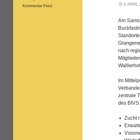
3. APRIL
Kommentar-Feed
Am Samsta
Buckfasti
Standorte
Grangeneu
nach regi
Mitgliede
Wallierho
Im Mittel
Verbandes
zentrale 
des BIVS 
Zucht 
Erwart
Vision