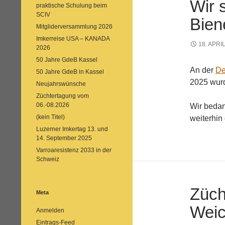
Wir 
praktische Schulung beim
SCIV
Bien
Mitgliderversammlung 2026
Imkerreise USA – KANADA
18. APRI
2026
50 Jahre GdeB Kassel
An der
De
50 Jahre GdeB in Kassel
2025 wur
Neujahrswünsche
Züchtertagung vom
06.-08.2026
Wir bedan
(kein Titel)
weiterhin
Luzerner Imkertag 13. und
14. September 2025
Varroaresistenz 2033 in der
Schweiz
Züch
Meta
Weic
Anmelden
Eintrags-Feed