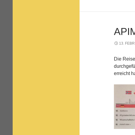
API
13. FEB
Die Reis
durchgefü
erreicht 