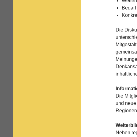
Weiter
Bedarf
Konkre
Die Disku
unterschi
Mitgestal
gemeinsam
Meinungen
Denkansä
inhaltlic
Informat
Die Mitgl
und neue 
Regionen 
Weiterbi
Neben reg