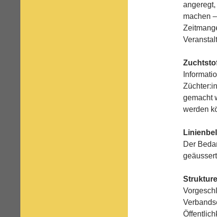
angeregt,
machen – 
Zeitmange
Veranstal
Zuchtsto
Informati
Züchter:i
gemacht w
werden k
Linienbel
Der Bedar
geäussert
Strukture
Vorgeschl
Verbands
Öffentlich