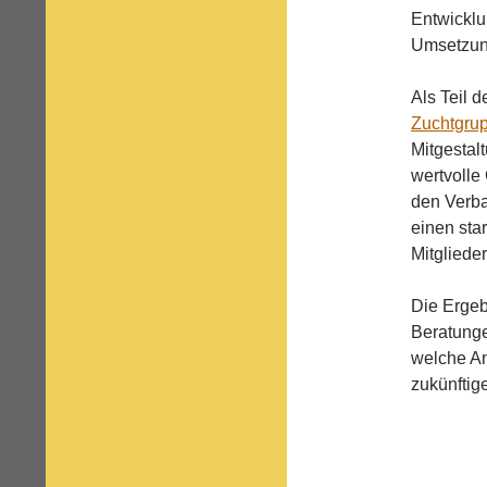
Entwicklu
Umsetzun
Als Teil 
Zuchtgru
Mitgestal
wertvolle
den Verba
einen sta
Mitgliede
Die Ergeb
Beratunge
welche An
zukünftig