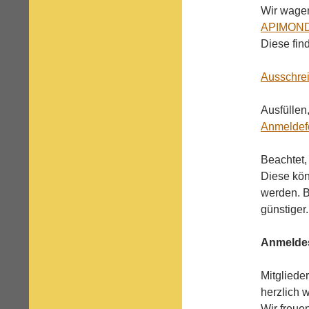
Wir wagen
APIMOND
Diese fin
Ausschre
Ausfüllen
Anmeldef
Beachtet, 
Diese kön
werden. B
günstiger.
Anmeldes
Mitgliede
herzlich 
Wir freue