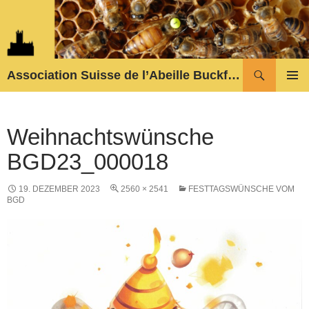
Zum
Inhalt
springen
Suchen
Association Suisse de l’Abeille Buckfast
PRIMÄR
MENÜ
Weihnachtswünsche
BGD23_000018
19. DEZEMBER 2023
2560 × 2541
FESTTAGSWÜNSCHE VOM
BGD