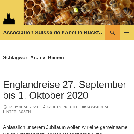
Zum
Inhalt
springen
Suchen
Association Suisse de l’Abeille Buckfast
PRIMÄR
MENÜ
Schlagwort-Archiv: Bienen
Englandreise 27. September
bis 1. Oktober 2020
13. JANUAR 2020
KARL RUPRECHT
KOMMENTAR
HINTERLASSEN
Anlässlich unserem Jubiläum wollen wir eine gemeinsame