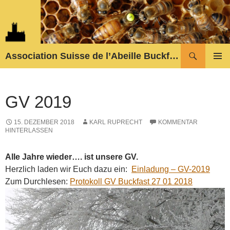
Zum
Inhalt
springen
Suchen
Association Suisse de l’Abeille Buckfast
PRIMÄR
MENÜ
GV 2019
15. DEZEMBER 2018
KARL RUPRECHT
KOMMENTAR
HINTERLASSEN
Alle Jahre wieder…. ist unsere GV.
Herzlich laden wir Euch dazu ein:
Einladung – GV-2019
Zum Durchlesen:
Protokoll GV Buckfast 27 01 2018