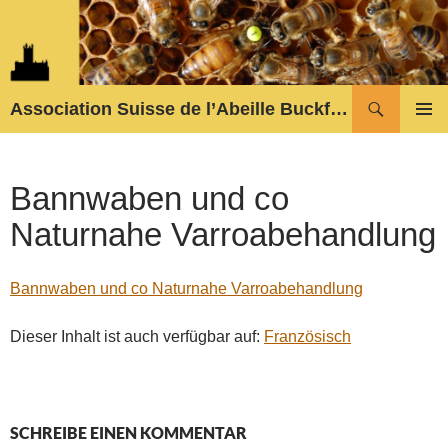
Zum
Inhalt
springen
Suchen
Association Suisse de l’Abeille Buckfast
PRIMÄR
MENÜ
Bannwaben und co
Naturnahe Varroabehandlung
Bannwaben und co Naturnahe Varroabehandlung
Dieser Inhalt ist auch verfügbar auf:
Französisch
SCHREIBE EINEN KOMMENTAR