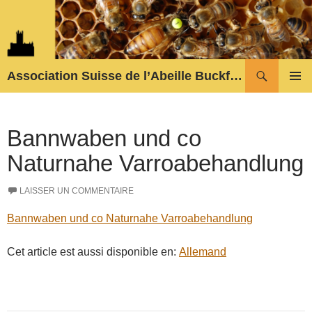
Aller
au
contenu
Recherche
Association Suisse de l’Abeille Buckfast
MENU
PRINCI
Bannwaben und co
Naturnahe Varroabehandlung
LAISSER UN COMMENTAIRE
Bannwaben und co Naturnahe Varroabehandlung
Cet article est aussi disponible en:
Allemand