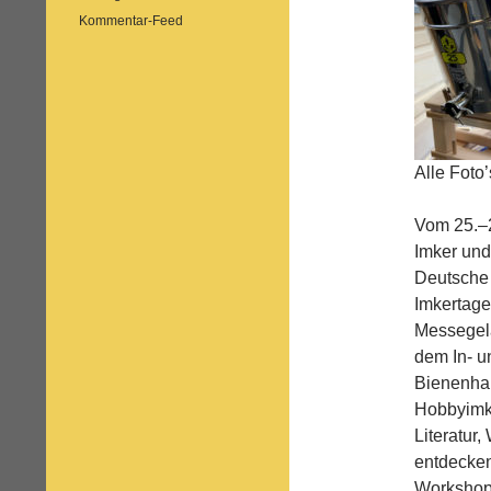
Kommentar-Feed
Alle Foto
Vom 25.–
Imker und
Deutsche 
Imkertage
Messegelä
dem In- u
Bienenhal
Hobbyimke
Literatur
entdecken
Workshops