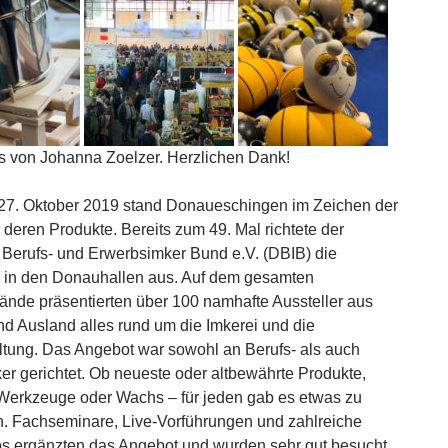
’s von Johanna Zoelzer. Herzlichen Dank!
27. Oktober 2019 stand Donaueschingen im Zeichen der
 deren Produkte. Bereits zum 49. Mal richtete der
Berufs- und Erwerbsimker Bund e.V. (DBIB) die
 in den Donauhallen aus. Auf dem gesamten
nde präsentierten über 100 namhafte Aussteller aus
nd Ausland alles rund um die Imkerei und die
tung. Das Angebot war sowohl an Berufs- als auch
r gerichtet. Ob neueste oder altbewährte Produkte,
, Werkzeuge oder Wachs – für jeden gab es etwas zu
. Fachseminare, Live-Vorführungen und zahlreiche
 ergänzten das Angebot und wurden sehr gut besucht.