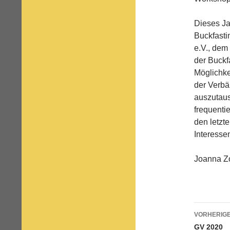
Dieses Ja
Buckfasti
e.V., de
der Buckf
Möglichke
der Verbä
auszutaus
frequenti
den letzte
Interesse
Joanna Zo
Beitr
VORHERIGE
GV 2020