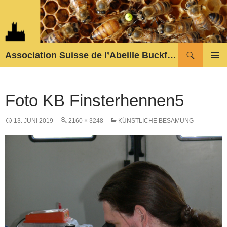
Zum
Inhalt
springen
Suchen
Association Suisse de l’Abeille Buckfast
PRIMÄR
MENÜ
Foto KB Finsterhennen5
13. JUNI 2019
2160 × 3248
KÜNSTLICHE BESAMUNG