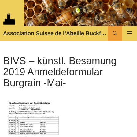
Zum
Inhalt
springen
Suchen
Association Suisse de l’Abeille Buckfast
PRIMÄR
MENÜ
BIVS – künstl. Besamung
2019 Anmeldeformular
Burgrain -Mai-