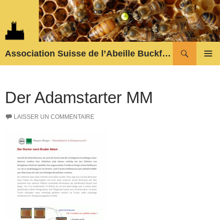
Aller
au
contenu
Recherche
Association Suisse de l’Abeille Buckfast
MENU
PRINCI
Der Adamstarter MM
LAISSER UN COMMENTAIRE