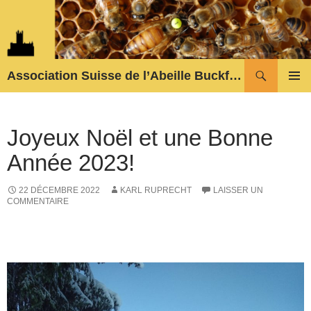
Aller
au
contenu
Recherche
Association Suisse de l’Abeille Buckfast
MENU
PRINCI
Joyeux Noël et une Bonne
Année 2023!
22 DÉCEMBRE 2022
KARL RUPRECHT
LAISSER UN
COMMENTAIRE