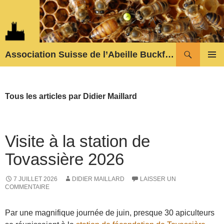
Aller
au
contenu
Recherche
Association Suisse de l’Abeille Buckfast
MENU
PRINCI
Tous les articles par Didier Maillard
Visite à la station de
Tovassière 2026
7 JUILLET 2026
DIDIER MAILLARD
LAISSER UN
COMMENTAIRE
Par une magnifique journée de juin, presque 30 apiculteurs